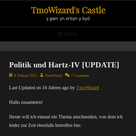
Skip
TmoWizard's Castle
to
y gwir yn erbyn y byd
content
MENU
Politik und Hartz-IV [UPDATE]
Posted
Author
8. Februar 2011
TmoWizard
7 Comments
on
Last Updated on 16 Jahren ago by
TmoWizard
Hallo zusammen!
Heute will ich einmal ein Thema anschneiden, von dem ich
leider zur Zeit ebenfalls betroffen bin: