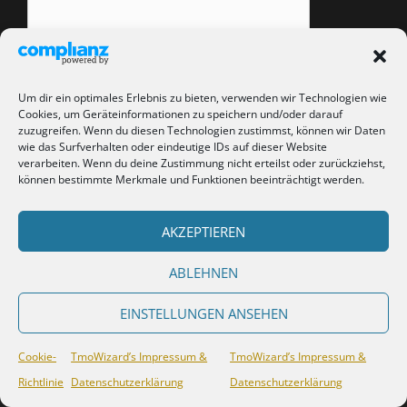
E-Mail-Adresse
*
Um dir ein optimales Erlebnis zu bieten, verwenden wir Technologien wie
Cookies, um Geräteinformationen zu speichern und/oder darauf
zuzugreifen. Wenn du diesen Technologien zustimmst, können wir Daten
Website
wie das Surfverhalten oder eindeutige IDs auf dieser Website
verarbeiten. Wenn du deine Zustimmung nicht erteilst oder zurückziehst,
können bestimmte Merkmale und Funktionen beeinträchtigt werden.
Ein
Gravatar
-Bild neben meinen Kommentaren anzeigen.
AKZEPTIEREN
ABLEHNEN
EINSTELLUNGEN ANSEHEN
Kommentarlinks könnten
nofollow frei
sein.
Cookie-
TmoWizard’s Impressum &
TmoWizard’s Impressum &
Richtlinie
Datenschutzerklärung
Datenschutzerklärung