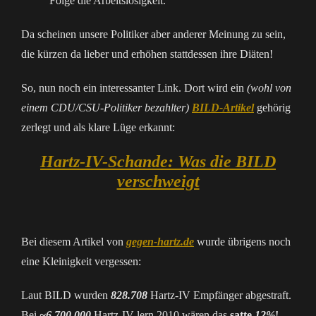
Folge die Arbeitslosigkeit.“
Da scheinen unsere Politiker aber anderer Meinung zu sein,
die kürzen da lieber und erhöhen stattdessen ihre Diäten!
So, nun noch ein interessanter Link. Dort wird ein
(wohl von
einem CDU/CSU-Politiker bezahlter)
BILD-Artikel
gehörig
zerlegt und als klare Lüge erkannt:
Hartz-IV-Schande: Was die BILD
verschweigt
Bei diesem Artikel von
gegen-hartz.de
wurde übrigens noch
eine Kleinigkeit vergessen:
Laut BILD wurden
828.708
Hartz-IV Empfänger abgestraft.
Bei
~6.700.000
Hartz-IV-lern 2010 wären das
satte
12%
!