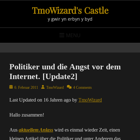
Skip
TmoWizard's Castle
to
y gwir yn erbyn y byd
content
MENU
Politiker und die Angst vor dem
Internet. [Update2]
Posted
Author
6. Februar 2011
TmoWizard
4 Comments
on
Last Updated on 16 Jahren ago by
TmoWizard
Hallo zusammen!
Aus
aktuellem Anlass
wird es einmal wieder Zeit, einen
kleinen Artikel über die Politiker und unter Anderem das