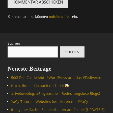
Kommentarlinks könnten
nofollow frei
sein.
Suchen
SUCHEN
Neueste Beiträge
500! Das Castle lebt! #WordPress und das #Fediverse
Huch, ihr seid ja auch noch da!
#Livelove­blog: #Blogparade – Bedeutungslose Blogs?
YaCy-Tutorial: Websites indexieren mit #YaCy
In eigener Sache: Bastelarbeiten am Castle! [UPDATE 3]