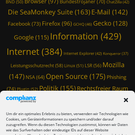
Browser
(97)
Bundestrojaner
(70)
BND
(50)
ChatZilla
(42)
Die SeaMonkey Suite
(163)
E-Mail
(142)
Gecko
(128)
Firefox
(96)
Facebook
(73)
GCHQ
(46)
Information
(429)
Google
(115)
Internet
(384)
Internet Explorer
(42)
Konqueror
(37)
Mozilla
Leistungsschutzrecht
(58)
LSR
(56)
Linux
(51)
Open Source
(175)
(147)
Phishing
NSA
(64)
Politik
(155)
Rechtsfreier Raum
(74)
Plugin
(52)
Schwarze Koffer
(126)
(117)
Spam
(84)
Staatstrojaner
(74)
StaSi-Trojaner
SpamAssassin
(60)
Um dir ein optimales Erlebnis zu bieten, verwenden wir Technologien wie
TmoWizard
Cookies, um Geräteinformationen zu speichern und/oder darauf
Thunderbird
(101)
(79)
zuzugreifen. Wenn du diesen Technologien zustimmst, können wir Daten
wie das Surfverhalten oder eindeutige IDs auf dieser Website