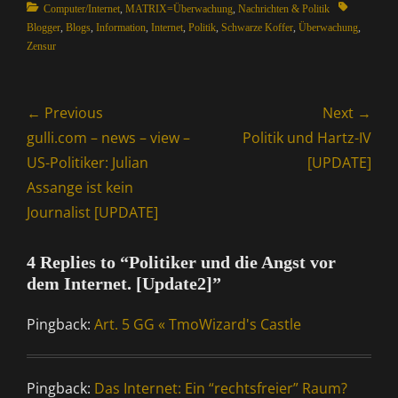
Categories
Tags
Computer/Internet
,
MATRIX=Überwachung
,
Nachrichten & Politik
Blogger
,
Blogs
,
Information
,
Internet
,
Politik
,
Schwarze Koffer
,
Überwachung
,
Zensur
Beitragsnavigation
← Previous
Next →
Previous
Next
gulli.com – news – view –
Politik und Hartz-IV
post:
post:
US-Politiker: Julian
[UPDATE]
Assange ist kein
Journalist [UPDATE]
4 Replies to “Politiker und die Angst vor
dem Internet. [Update2]”
Pingback:
Art. 5 GG « TmoWizard's Castle
Pingback:
Das Internet: Ein “rechtsfreier” Raum?