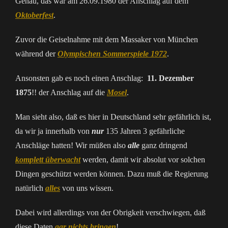
Genau, das war am 26.09.1980 der Anschlag auf dem
Oktoberfest
.
Zuvor die Geiselnahme mit dem Massaker von München
während der
Olympischen Sommerspiele 1972
.
Ansonsten gab es noch einen Anschlag:
11. Dezember
1875
!! der Anschlag auf die
Mosel
.
Man sieht also, daß es hier in Deutschland sehr gefährlich ist,
da wir ja innerhalb von
nur
135 Jahren 3 gefährliche
Anschläge hatten! Wir müßen also
alle
ganz dringend
komplett überwacht
werden, damit wir absolut vor solchen
Dingen geschützt werden können. Dazu muß die Regierung
natürlich
alles
von uns wissen.
Dabei wird allerdings von der Obrigkeit verschwiegen, daß
diese Daten
gar nichts bringen
!