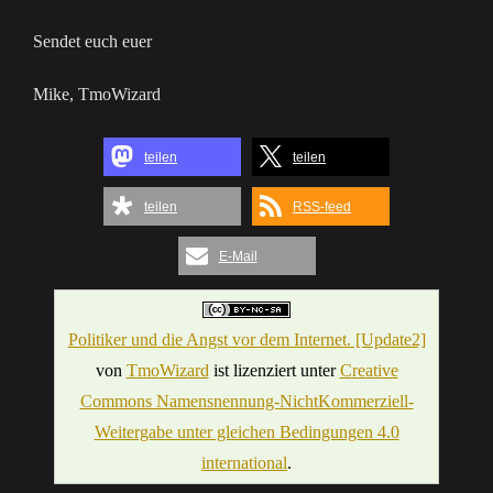
Sendet euch euer
Mike, TmoWizard
teilen
teilen
teilen
RSS-feed
E-Mail
Politiker und die Angst vor dem Internet. [Update2]
von
TmoWizard
ist lizenziert unter
Creative
Commons Namensnennung-NichtKommerziell-
Weitergabe unter gleichen Bedingungen 4.0
international
.