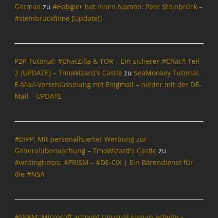
t
German
zu
#Habgier hat einen Namen: Peer Steinbrück –
i
#steinbrückfilme [Update!]
o
n
,
I
P2P-Tutorial: #ChatZilla & TOR – Ein sicherer #Chat?! Teil
n
2 [UPDATE] – TmoWizard's Castle
zu
SeaMonkey Tutorial:
t
e
E-Mail-Verschlüsselung mit Enigmail – nieder mit der DE-
r
Mail – UPDATE
n
e
t
,
#DIPP: Mit personalisierter Werbung zur
T
Generalüberwachung – TmoWizard's Castle
zu
m
#writinghelps: #PRISM – #DE-CIX | Ein Bärendienst für
o
die #NSA
W
i
z
a
#SPAM: Microsoft account Unusual sign-in activity –
r