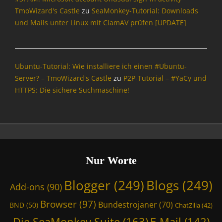
d
TmoWizard's Castle
zu
SeaMonkey-Tutorial: Downloads
,
und Mails unter Linux mit ClamAV prüfen [UPDATE]
T
m
o
W
Ubuntu-Tutorial: Wie installiere ich einen #Ubuntu-
i
Server? – TmoWizard's Castle
zu
P2P-Tutorial – #YaCy und
z
HTTPS: Die sichere Suchmaschine!
a
r
d
'
s
C
a
Nur Worte
s
t
Blogger
(249)
Blogs
(249)
Add-ons
(90)
l
e
Browser
(97)
Bundestrojaner
(70)
BND
(50)
ChatZilla
(42)
,
W
Die SeaMonkey Suite
(163)
E-Mail
(142)