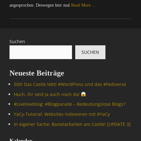
angesprochen. Deswegen hier mal
Read More …
Categories
C
o
m
Suchen
p
SUCHEN
u
t
e
Neueste Beiträge
r
/
500! Das Castle lebt! #WordPress und das #Fediverse
I
n
Huch, ihr seid ja auch noch da!
t
#Livelove­blog: #Blogparade – Bedeutungslose Blogs?
e
r
YaCy-Tutorial: Websites indexieren mit #YaCy
n
In eigener Sache: Bastelarbeiten am Castle! [UPDATE 3]
e
t
Tags
Kalender