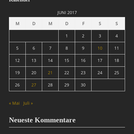
B
l
JUNI 2017
o
g
M
D
M
D
F
S
S
g
e
1
2
3
4
r
,
5
6
7
8
9
10
11
B
12
13
14
15
16
17
18
l
o
19
20
21
22
23
24
25
g
s
26
27
28
29
30
,
I
n
« Mai
Juli »
f
o
r
Neueste Kommentare
m
a