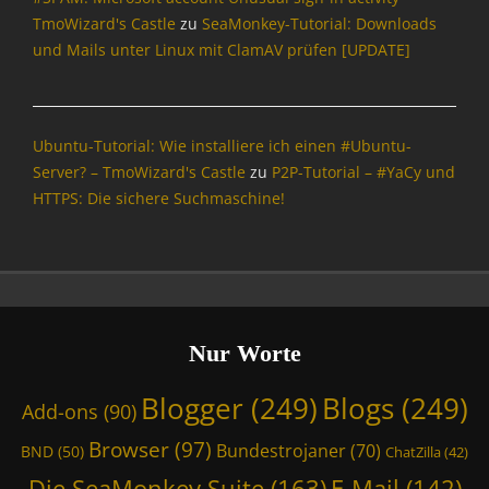
d
TmoWizard's Castle
zu
SeaMonkey-Tutorial: Downloads
,
und Mails unter Linux mit ClamAV prüfen [UPDATE]
T
m
o
W
Ubuntu-Tutorial: Wie installiere ich einen #Ubuntu-
i
Server? – TmoWizard's Castle
zu
P2P-Tutorial – #YaCy und
z
HTTPS: Die sichere Suchmaschine!
a
r
d
'
s
C
a
Nur Worte
s
t
Blogger
(249)
Blogs
(249)
Add-ons
(90)
l
e
Browser
(97)
Bundestrojaner
(70)
BND
(50)
ChatZilla
(42)
,
W
Die SeaMonkey Suite
(163)
E-Mail
(142)