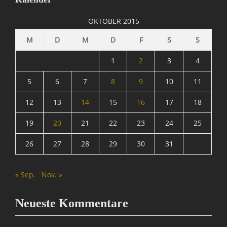
B
l
OKTOBER 2015
o
g
M
D
M
D
F
S
S
g
e
1
2
3
4
r
,
5
6
7
8
9
10
11
B
12
13
14
15
16
17
18
l
o
19
20
21
22
23
24
25
g
s
26
27
28
29
30
31
,
I
n
« Sep.
Nov. »
f
o
r
Neueste Kommentare
m
a