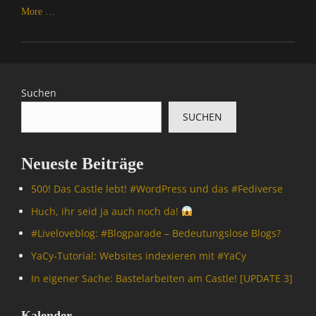
More …
Categories
C
o
m
Suchen
p
SUCHEN
u
t
e
Neueste Beiträge
r
/
500! Das Castle lebt! #WordPress und das #Fediverse
I
n
Huch, ihr seid ja auch noch da!
t
#Livelove­blog: #Blogparade – Bedeutungslose Blogs?
e
r
YaCy-Tutorial: Websites indexieren mit #YaCy
n
In eigener Sache: Bastelarbeiten am Castle! [UPDATE 3]
e
t
Tags
Kalender