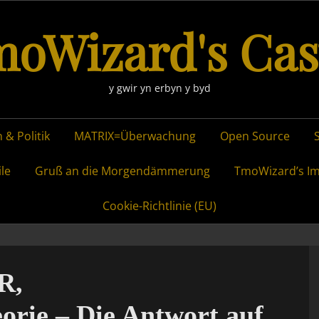
oWizard's Cas
y gwir yn erbyn y byd
 & Politik
MATRIX=Überwachung
Open Source
ile
Gruß an die Morgendämmerung
TmoWizard’s I
Cookie-Richtlinie (EU)
R,
orie – Die Antwort auf