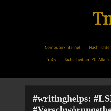
Skip
Tm
to
content
Primary
Computer/Internet
Nachrichten
menu
YaCy
Sicherheit am PC: Alle Te
#writinghelps: #LS
#Verschwörungsthe