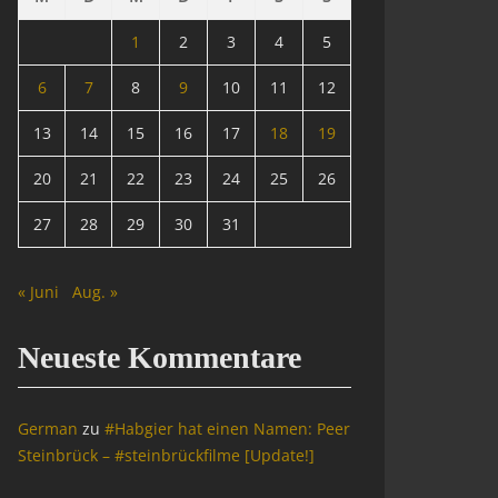
1
2
3
4
5
6
7
8
9
10
11
12
13
14
15
16
17
18
19
20
21
22
23
24
25
26
27
28
29
30
31
« Juni
Aug. »
Neueste Kommentare
German
zu
#Habgier hat einen Namen: Peer
Steinbrück – #steinbrückfilme [Update!]