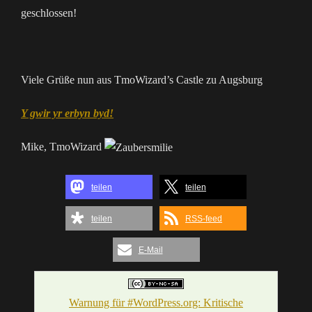
geschlossen!
Viele Grüße nun aus TmoWizard’s Castle zu Augsburg
Y gwir yr erbyn byd!
Mike, TmoWizard
teilen
teilen
teilen
RSS-feed
E-Mail
Warnung für #WordPress.org: Kritische