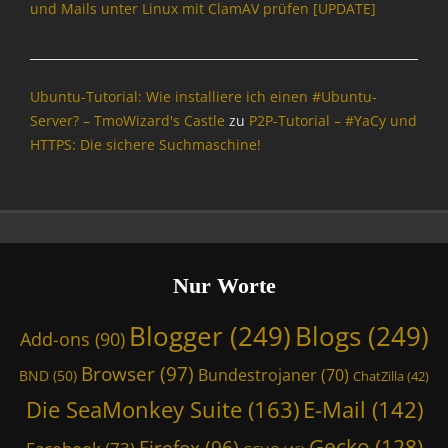
und Mails unter Linux mit ClamAV prüfen [UPDATE]
Ubuntu-Tutorial: Wie installiere ich einen #Ubuntu-
Server? – TmoWizard's Castle
zu
P2P-Tutorial – #YaCy und
HTTPS: Die sichere Suchmaschine!
Nur Worte
Blogger
(249)
Blogs
(249)
Add-ons
(90)
Browser
(97)
Bundestrojaner
(70)
BND
(50)
ChatZilla
(42)
Die SeaMonkey Suite
(163)
E-Mail
(142)
Gecko
(128)
Firefox
(96)