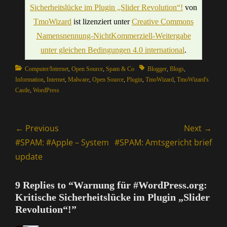
Sicherheitslücke im Plugin „Slider Revolution“!
von
TmoWizard
ist lizenziert unter
Creative Commons
Namensnennung-NichtKommerziell-Weitergabe
unter gleichen Bedingungen 4.0 international
.
Categories
Tags
Computer/Internet
,
Open Source
,
Spam & Co
Blogger
,
Blogs
,
Information
,
Internet
,
Malware
,
Open Source
,
Plugin
,
TmoWizard
,
TmoWizard's
Castle
,
WordPress
Beitragsnavigation
← Previous
Next →
Previous
Next
#SPAM: #Apple – System
#SPAM: Amtsgericht brief
post:
post:
update
9 Replies to “Warnung für #WordPress.org:
Kritische Sicherheitslücke im Plugin „Slider
Revolution“!”