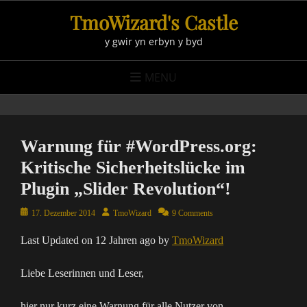
Skip
TmoWizard's Castle
to
y gwir yn erbyn y byd
content
MENU
Warnung für #WordPress.org:
Kritische Sicherheitslücke im
Plugin „Slider Revolution“!
Posted
Author
17. Dezember 2014
TmoWizard
9 Comments
on
Last Updated on 12 Jahren ago by
TmoWizard
Liebe Leserinnen und Leser,
hier nur kurz eine Warnung für alle Nutzer von