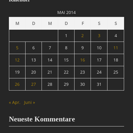
I
n
MAI 2014
f
o
M
D
M
D
F
S
S
r
m
1
2
3
4
a
t
5
6
7
8
9
10
11
i
12
13
14
15
16
17
18
o
n
19
20
21
22
23
24
25
,
S
26
27
28
29
30
31
p
a
m
« Apr.
Juni »
&
C
o
Neueste Kommentare
Tags
A