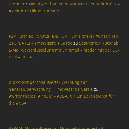
d
German
zu
#Habgier hat einen Namen: Peer Steinbrück –
d
#steinbrückfilme [Update!]
-
o
n
s
P2P-Tutorial: #ChatZilla & TOR – Ein sicherer #Chat?! Teil
,
2 [UPDATE] – TmoWizard's Castle
zu
SeaMonkey Tutorial:
C
l
E-Mail-Verschlüsselung mit Enigmail – nieder mit der DE-
a
Mail – UPDATE
m
A
V
,
#DIPP: Mit personalisierter Werbung zur
c
Generalüberwachung – TmoWizard's Castle
zu
l
#writinghelps: #PRISM – #DE-CIX | Ein Bärendienst für
a
die #NSA
m
d
r
i
#SPAM: Microsoft account Unusual sign-in activity –
b