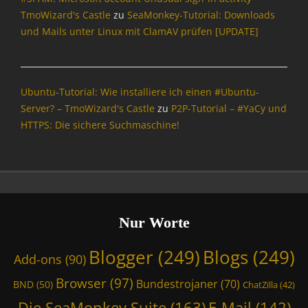
,
TmoWizard's Castle
zu
SeaMonkey-Tutorial: Downloads
D
und Mails unter Linux mit ClamAV prüfen [UPDATE]
i
e
S
e
Ubuntu-Tutorial: Wie installiere ich einen #Ubuntu-
a
Server? – TmoWizard's Castle
zu
P2P-Tutorial – #YaCy und
M
HTTPS: Die sichere Suchmaschine!
o
n
k
e
y
S
u
Nur Worte
i
t
Blogger
(249)
Blogs
(249)
Add-ons
(90)
e
,
Browser
(97)
Bundestrojaner
(70)
BND
(50)
ChatZilla
(42)
E
-
Die SeaMonkey Suite
(163)
E-Mail
(142)