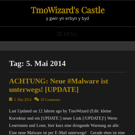
Skip
TmoWizard's Castle
to
y gwir yn erbyn y byd
content
MENU
Tag:
5. Mai 2014
ACHTUNG: Neue #Malware ist
unterwegs! [UPDATE]
Posted
5. Mai 2014
10 Comments
on
Last Updated on 12 Jahren ago by TmoWizard (Edit: kleine
Korrektur und ein [UPDATE:] neuer Link [/UPDATE]!) Werte
Leserinnen und Leser, hier kurz eine dringende Warnung an alle:
Eine neue Malware ist per E-Mail unterwegs! Gerade eben ist eine