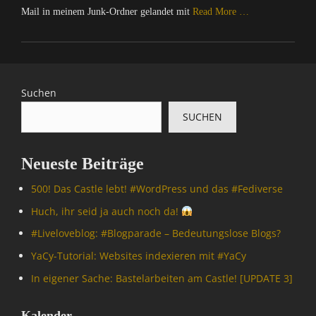
Mail in meinem Junk-Ordner gelandet mit
Read More …
Categories
C
o
m
Suchen
p
SUCHEN
u
t
e
Neueste Beiträge
r
/
500! Das Castle lebt! #WordPress und das #Fediverse
I
n
Huch, ihr seid ja auch noch da!
t
#Livelove­blog: #Blogparade – Bedeutungslose Blogs?
e
r
YaCy-Tutorial: Websites indexieren mit #YaCy
n
In eigener Sache: Bastelarbeiten am Castle! [UPDATE 3]
e
t
,
Kalender