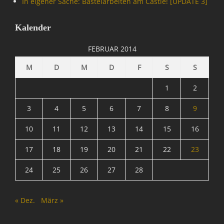
In eigener Sache: Bastelarbeiten am Castle! [UPDATE 3]
e
t
,
Kalender
M
A
FEBRUAR 2014
T
R
M
D
M
D
F
S
S
I
X
1
2
=
Ü
3
4
5
6
7
8
9
b
10
11
12
13
14
15
16
e
r
17
18
19
20
21
22
23
w
a
24
25
26
27
28
c
h
u
« Dez.
März »
n
g
,