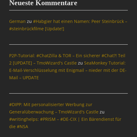
Neueste Kommentare
N
a
c
German
zu
#Habgier hat einen Namen: Peer Steinbrück –
h
#steinbrückfilme [Update!]
r
i
c
h
P2P-Tutorial: #ChatZilla & TOR – Ein sicherer #Chat?! Teil
t
2 [UPDATE] – TmoWizard's Castle
zu
SeaMonkey Tutorial:
e
n
E-Mail-Verschlüsselung mit Enigmail – nieder mit der DE-
&
Mail – UPDATE
P
o
l
i
#DIPP: Mit personalisierter Werbung zur
t
Generalüberwachung – TmoWizard's Castle
zu
i
#writinghelps: #PRISM – #DE-CIX | Ein Bärendienst für
k
die #NSA
Tags
C