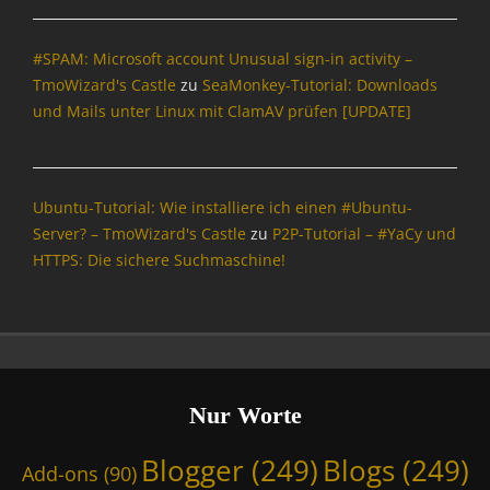
D
U
#SPAM: Microsoft account Unusual sign-in activity –
,
C
TmoWizard's Castle
zu
SeaMonkey-Tutorial: Downloads
S
und Mails unter Linux mit ClamAV prüfen [UPDATE]
U
,
I
n
Ubuntu-Tutorial: Wie installiere ich einen #Ubuntu-
f
Server? – TmoWizard's Castle
zu
P2P-Tutorial – #YaCy und
o
HTTPS: Die sichere Suchmaschine!
r
m
a
t
i
o
n
Nur Worte
,
I
Blogger
(249)
Blogs
(249)
Add-ons
(90)
n