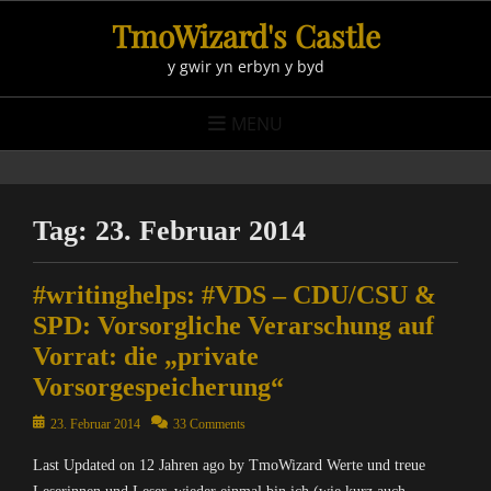
Skip
TmoWizard's Castle
to
y gwir yn erbyn y byd
content
MENU
Tag:
23. Februar 2014
#writinghelps: #VDS – CDU/CSU &
SPD: Vorsorgliche Verarschung auf
Vorrat: die „private
Vorsorgespeicherung“
Posted
23. Februar 2014
33 Comments
on
Last Updated on 12 Jahren ago by TmoWizard Werte und treue