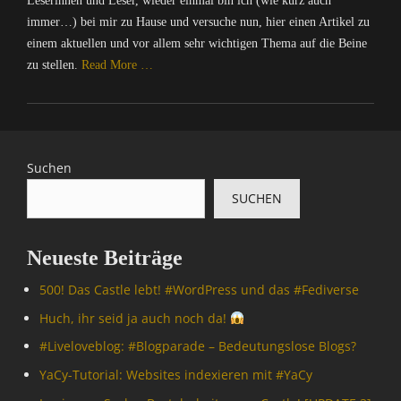
Leserinnen und Leser, wieder einmal bin ich (wie kurz auch
immer…) bei mir zu Hause und versuche nun, hier einen Artikel zu
einem aktuellen und vor allem sehr wichtigen Thema auf die Beine
zu stellen.
Read More …
Categories
C
o
m
Suchen
p
SUCHEN
u
t
e
Neueste Beiträge
r
/
500! Das Castle lebt! #WordPress und das #Fediverse
I
n
Huch, ihr seid ja auch noch da!
t
#Livelove­blog: #Blogparade – Bedeutungslose Blogs?
e
r
YaCy-Tutorial: Websites indexieren mit #YaCy
n