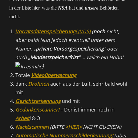
in der Liste hier, was die
NSA
hat und
unsere
Behörden
nicht:
Vorratsdatenspeicherung!
(VDS)
(
noch
nicht,
aber bald! Nun jedoch eventuell unter dem
Namen
„private Vorsorgespeicherung“
oder
auch
„Mindestspeicherfrist“
… welch ein Hohn!
)
Totale
Videoüberwachung
,
dank
Drohnen
auch aus der Luft, sehr bald wohl
mit
Gesichtserkennung
und mit
Gedankenscanner!
– Der ist immer noch in
Arbeit
! 8-O
Nacktscanner!
(BITTE
>HIER<
NICHT GUCKEN!)
Automatische Nummernschilderkennung!
(über