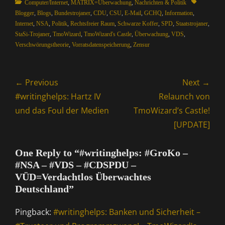
Categories
Tags
Computer/Internet
,
MATRIX=Überwachung
,
Nachrichten & Politik
Blogger
,
Blogs
,
Bundestrojaner
,
CDU
,
CSU
,
E-Mail
,
GCHQ
,
Information
,
Internet
,
NSA
,
Politik
,
Rechtsfreier Raum
,
Schwarze Koffer
,
SPD
,
Staatstrojaner
,
StaSi-Trojaner
,
TmoWizard
,
TmoWizard's Castle
,
Überwachung
,
VDS
,
Verschwörungstheorie
,
Vorratsdatenspeicherung
,
Zensur
Beitragsnavigation
← Previous
Next →
Previous
Next
#writinghelps: Hartz IV
Relaunch von
post:
post:
und das Foul der Medien
TmoWizard’s Castle!
[UPDATE]
One Reply to “#writinghelps: #GroKo –
#NSA – #VDS – #CDSPDU –
VÜD=Verdachtlos Überwachtes
Deutschland”
Pingback:
#writinghelps: Banken und Sicherheit –