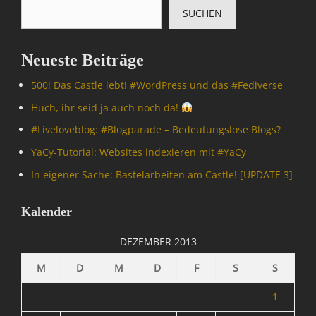
SUCHEN
Neueste Beiträge
500! Das Castle lebt! #WordPress und das #Fediverse
Huch, ihr seid ja auch noch da!
#Livelove­blog: #Blogparade – Bedeutungslose Blogs?
YaCy-Tutorial: Websites indexieren mit #YaCy
In eigener Sache: Bastelarbeiten am Castle! [UPDATE 3]
Kalender
DEZEMBER 2013
M
D
M
D
F
S
S
1