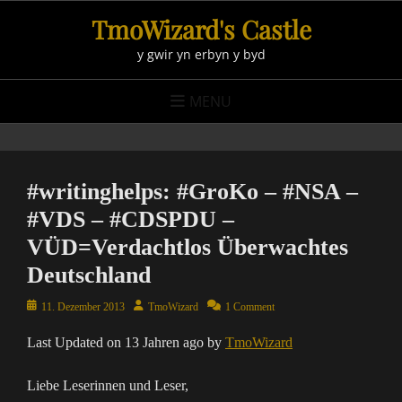
Skip
TmoWizard's Castle
to
y gwir yn erbyn y byd
content
MENU
#writinghelps: #GroKo – #NSA –
#VDS – #CDSPDU –
VÜD=Verdachtlos Überwachtes
Deutschland
Posted
Author
11. Dezember 2013
TmoWizard
1 Comment
on
Last Updated on 13 Jahren ago by
TmoWizard
Liebe Leserinnen und Leser,