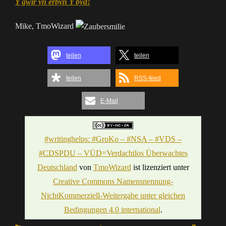
Y gwir yn erbyn Y byd!
Mike, TmoWizard
teilen
teilen
teilen
RSS-feed
E-Mail
#writinghelps: #GroKo – #NSA – #VDS –
#CDSPDU – VÜD=Verdachtlos Überwachtes
Deutschland
von
TmoWizard
ist lizenziert unter
Creative Commons Namensnennung-
NichtKommerziell-Weitergabe unter gleichen
Bedingungen 4.0 international
.