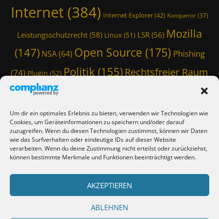
Internet
(384)
Internet Explorer
(42)
Konqueror
(37)
Mozilla
Leistungsschutzrecht
(58)
LSR
(56)
Linux
(51)
Open Source
(175)
(147)
Phishing
NSA
(64)
Politik
(155)
Rechtsfreier Raum
(74)
Plugin
(52)
Schwarze Koffer
(126)
(117)
Spam
(84)
Staatstrojaner
(74)
StaSi-Trojaner
SpamAssassin
(60)
Um dir ein optimales Erlebnis zu bieten, verwenden wir Technologien wie
TmoWizard
Cookies, um Geräteinformationen zu speichern und/oder darauf
Thunderbird
(101)
(79)
zuzugreifen. Wenn du diesen Technologien zustimmst, können wir Daten
wie das Surfverhalten oder eindeutige IDs auf dieser Website
(412)
TmoWizard's Castle
(353)
verarbeiten. Wenn du deine Zustimmung nicht erteilst oder zurückziehst,
können bestimmte Merkmale und Funktionen beeinträchtigt werden.
Verschwörungstheorie
Tutorial
(50)
Twitter
(44)
Trojaner
(31)
WordPress
AKZEPTIEREN
(85)
Webmaster Friday
(66)
Viren
(58)
(150)
Zensur
(120)
Überwachung
(127)
ABLEHNEN