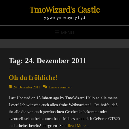
Skip
TmoWizard's Castle
to
y gwir yn erbyn y byd
content
MENU
Tag:
24. Dezember 2011
Oh du fröhliche!
Posted
24. Dezember 2011
Leave a comment
on
Last Updated on 15 Jahren ago by TmoWizard Hallo an alle meine
Leser! Ich wünsche euch allen frohe Weihnachten! Ich hoffe, daß
ihr alle die von euch gewünschten Geschenke bekommt oder
eventuell schon bekommen habt. Meines nennt sich GeForce GT520
und arbeitet bereits! :mrgreen: Seid
Read More …