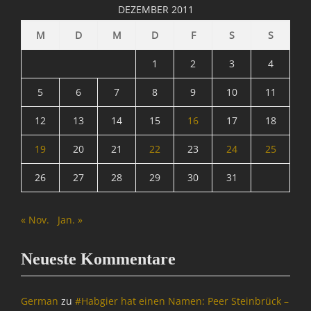
i
DEZEMBER 2011
h
n
M
D
M
D
F
S
S
a
c
1
2
3
4
h
t
5
6
7
8
9
10
11
,
12
13
14
15
16
17
18
I
n
19
20
21
22
23
24
25
f
o
26
27
28
29
30
31
r
m
a
« Nov.
Jan. »
t
i
o
Neueste Kommentare
n
,
T
German
zu
#Habgier hat einen Namen: Peer Steinbrück –
m