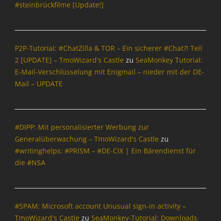
#steinbrückfilme [Update!]
o
W
i
z
P2P-Tutorial: #ChatZilla & TOR – Ein sicherer #Chat?! Teil
a
2 [UPDATE] – TmoWizard's Castle
zu
SeaMonkey Tutorial:
r
d
E-Mail-Verschlüsselung mit Enigmail – nieder mit der DE-
Mail – UPDATE
#DIPP: Mit personalisierter Werbung zur
Generalüberwachung – TmoWizard's Castle
zu
#writinghelps: #PRISM – #DE-CIX | Ein Bärendienst für
die #NSA
#SPAM: Microsoft account Unusual sign-in activity –
TmoWizard's Castle
zu
SeaMonkey-Tutorial: Downloads