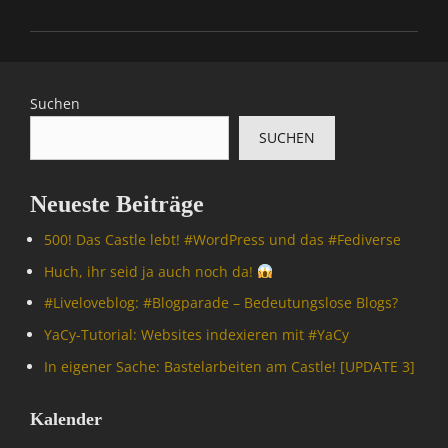
Categories
I
n
f
Suchen
o
SUCHEN
r
m
a
Neueste Beiträge
t
i
500! Das Castle lebt! #WordPress und das #Fediverse
o
n
Huch, ihr seid ja auch noch da!
Tags
#Livelove­blog: #Blogparade – Bedeutungslose Blogs?
F
r
YaCy-Tutorial: Websites indexieren mit #YaCy
o
In eigener Sache: Bastelarbeiten am Castle! [UPDATE 3]
h
e
W
Kalender
e