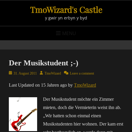
Skip
TmoWizard's Castle
to
y gwir yn erbyn y byd
content
MENU
Der Musikstudent ;-)
Posted
Author
31. August 2011
TmoWizard
Leave a comment
on
Last Updated on 15 Jahren ago by
TmoWizard
Der Musikstudent möchte ein Zimmer
mieten, doch die Vermieterin weist ihn ab.
„Wir hatten schon einmal einen
Musikstudenten hier wohnen. Der kam erst