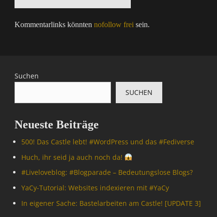
Kommentarlinks könnten
nofollow frei
sein.
Suchen
SUCHEN
Neueste Beiträge
500! Das Castle lebt! #WordPress und das #Fediverse
Huch, ihr seid ja auch noch da!
#Livelove­blog: #Blogparade – Bedeutungslose Blogs?
YaCy-Tutorial: Websites indexieren mit #YaCy
In eigener Sache: Bastelarbeiten am Castle! [UPDATE 3]