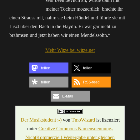
sehr beethoevlich an, wurde dann mit
meiner Tochter mozaertlich, brachte ihr
einen Strauss mit, nahm sie beim Händel und führte sie mit
Liszt über den Bach in die Haydn. Er war gar nicht zu
brahmsen und jetzt haben wir einen Mendelssohn.“
Mehr Witze bei witze.net
teilen
teilen
teilen
RSS-feed
E-Mail
Der Musikstudent ;-)
von
TmoWizard
ist lizenziert
unter
Creative Commons Namensnennung-
NichtKommerziell-Weitergabe unter gleichen