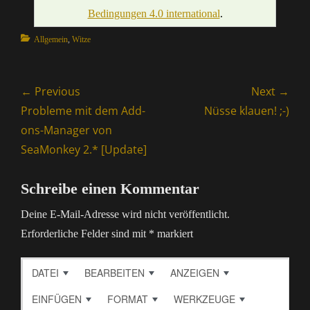
Bedingungen 4.0 international
.
Categories
Allgemein
,
Witze
Beitragsnavigation
← Previous
Next →
Previous
Next
Probleme mit dem Add-
Nüsse klauen! ;-)
post:
post:
ons-Manager von
SeaMonkey 2.* [Update]
Schreibe einen Kommentar
Deine E-Mail-Adresse wird nicht veröffentlicht.
Erforderliche Felder sind mit
*
markiert
DATEI
BEARBEITEN
ANZEIGEN
EINFÜGEN
FORMAT
WERKZEUGE