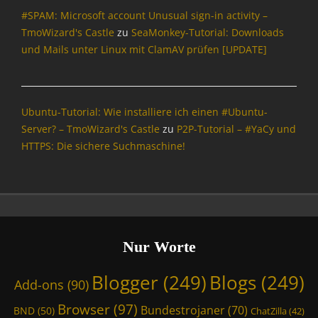
#SPAM: Microsoft account Unusual sign-in activity –
I
n
TmoWizard's Castle
zu
SeaMonkey-Tutorial: Downloads
f
und Mails unter Linux mit ClamAV prüfen [UPDATE]
o
r
m
a
Ubuntu-Tutorial: Wie installiere ich einen #Ubuntu-
t
Server? – TmoWizard's Castle
zu
P2P-Tutorial – #YaCy und
i
HTTPS: Die sichere Suchmaschine!
o
n
,
S
p
a
m
Nur Worte
,
T
Blogger
(249)
Blogs
(249)
Add-ons
(90)
m
o
Browser
(97)
Bundestrojaner
(70)
BND
(50)
ChatZilla
(42)
W