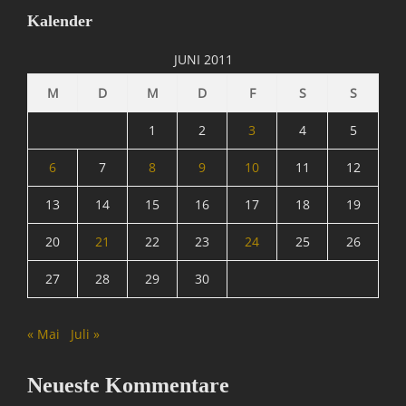
,
Kalender
I
n
JUNI 2011
f
o
M
D
M
D
F
S
S
r
m
1
2
3
4
5
a
t
6
7
8
9
10
11
12
i
13
14
15
16
17
18
19
o
n
20
21
22
23
24
25
26
,
S
27
28
29
30
p
a
m
« Mai
Juli »
&
C
o
Neueste Kommentare
Tags