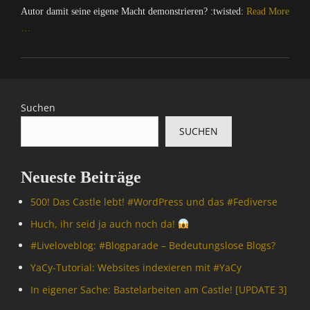
Autor damit seine eigene Macht demonstrieren? :twisted:
Read More
…
Categories
C
o
m
Suchen
p
SUCHEN
u
t
e
Neueste Beiträge
r
/
500! Das Castle lebt! #WordPress und das #Fediverse
I
n
Huch, ihr seid ja auch noch da!
t
#Livelove­blog: #Blogparade – Bedeutungslose Blogs?
e
r
YaCy-Tutorial: Websites indexieren mit #YaCy
n
In eigener Sache: Bastelarbeiten am Castle! [UPDATE 3]
e
t