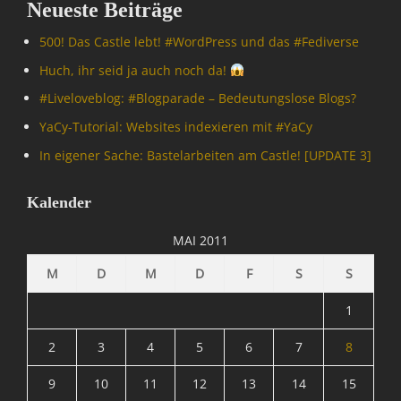
Neueste Beiträge
i
n
500! Das Castle lebt! #WordPress und das #Fediverse
Huch, ihr seid ja auch noch da!
#Livelove­blog: #Blogparade – Bedeutungslose Blogs?
YaCy-Tutorial: Websites indexieren mit #YaCy
In eigener Sache: Bastelarbeiten am Castle! [UPDATE 3]
Kalender
MAI 2011
M
D
M
D
F
S
S
1
2
3
4
5
6
7
8
9
10
11
12
13
14
15