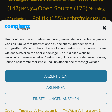
Open Source
(175)
(147)
Phishing
NSA
(64)
Politik
(155)
Rechtsfreier Raum
(74)
Plugin
(52)
Schwarze Koffer
(126)
(117)
Spam
(84)
Staatstrojaner
(74)
StaSi-Trojaner
SpamAssassin
(60)
Um dir ein optimales Erlebnis zu bieten, verwenden wir Technologien wie
TmoWizard
Cookies, um Geräteinformationen zu speichern und/oder darauf
Thunderbird
(101)
(79)
zuzugreifen. Wenn du diesen Technologien zustimmst, können wir Daten
wie das Surfverhalten oder eindeutige IDs auf dieser Website
(412)
TmoWizard's Castle
(353)
verarbeiten. Wenn du deine Zustimmung nicht erteilst oder zurückziehst,
können bestimmte Merkmale und Funktionen beeinträchtigt werden.
Verschwörungstheorie
Tutorial
(50)
Twitter
(44)
Trojaner
(31)
WordPress
AKZEPTIEREN
(85)
Webmaster Friday
(66)
Viren
(58)
(150)
Zensur
(120)
Überwachung
(127)
ABLEHNEN
EINSTELLUNGEN ANSEHEN
Copyright © 2026
TmoWizard's Castle
. All Rights Reserved.
TmoWizard’s
Cookie-
TmoWizard’s Impressum &
TmoWizard’s Impressum &