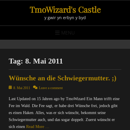
Skip
TmoWizard's Castle
to
y gwir yn erbyn y byd
content
MENU
Tag:
8. Mai 2011
Wünsche an die Schwiegermutter. ;)
Posted
8. Mai 2011
Leave a comment
on
Last Updated on 15 Jahren ago by TmoWizard Ein Mann trifft eine
Fee im Wald. Die Fee sagt, er habe drei Wünsche frei, jedoch gibt
es einen Haken. Alles, was er sich wünscht, bekommt seine
Schwiegermutter auch, und das sogar doppelt. Zuerst wünscht er
sich einen
Read More …