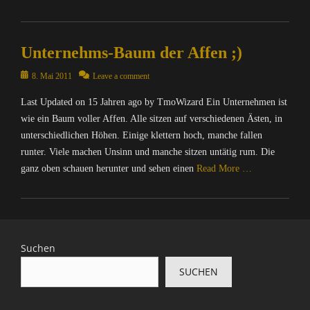
Categories
A
Unternehms-Baum der Affen ;)
l
l
Posted
8. Mai 2011
Leave a comment
g
on
e
Last Updated on 15 Jahren ago by TmoWizard Ein Unternehmen ist
m
wie ein Baum voller Affen. Alle sitzen auf verschiedenen Ästen, in
e
unterschiedlichen Höhen. Einige klettern hoch, manche fallen
i
runter. Viele machen Unsinn und manche sitzen untätig rum. Die
n
ganz oben schauen herunter und sehen einen
Read More …
Categories
A
l
l
Suchen
g
SUCHEN
e
m
e