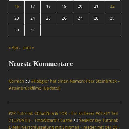
16
17
18
19
20
21
22
23
24
25
26
27
28
29
30
31
« Apr.
Juni »
Neueste Kommentare
German
zu
#Habgier hat einen Namen: Peer Steinbrück –
#steinbrückfilme [Update!]
P2P-Tutorial: #ChatZilla & TOR – Ein sicherer #Chat?! Teil
2 [UPDATE] – TmoWizard's Castle
zu
SeaMonkey Tutorial:
E-Mail-Verschlüsselung mit Enigmail – nieder mit der DE-