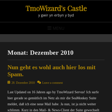
Skip
TmoWizard's Castle
to
y gwir yn erbyn y byd
content
MENU
Monat:
Dezember 2010
Nun geht es wohl auch hier los mit
Spam.
Posted
28. Dezember 2010
Leave a comment
on
Last Updated on 16 Jahren ago by TmoWizard Servus! Ich surfe
hier gerade so gemütlich im Netz als mir die SeaMonkey Suite
meldet, daß ich eine neue Mail habe. Ja nun, ist ja nicht weiter
schlimm. Kurz in den Mail- & News-Client der Suite gewechselt