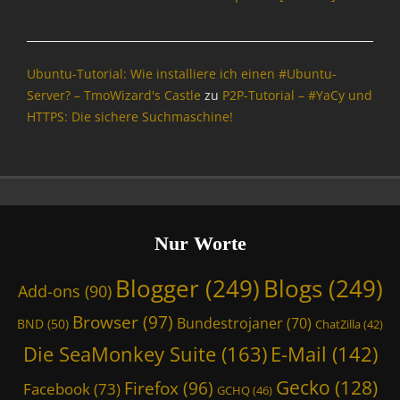
n
g
,
S
Ubuntu-Tutorial: Wie installiere ich einen #Ubuntu-
p
Server? – TmoWizard's Castle
zu
P2P-Tutorial – #YaCy und
a
HTTPS: Die sichere Suchmaschine!
m
Nur Worte
Blogger
(249)
Blogs
(249)
Add-ons
(90)
Browser
(97)
Bundestrojaner
(70)
BND
(50)
ChatZilla
(42)
Die SeaMonkey Suite
(163)
E-Mail
(142)
Gecko
(128)
Firefox
(96)
Facebook
(73)
GCHQ
(46)