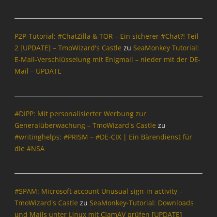
t
e
a
,
n
t
P
s
i
P2P-Tutorial: #ChatZilla & TOR – Ein sicherer #Chat?! Teil
h
u
o
i
r
2 [UPDATE] – TmoWizard's Castle
zu
SeaMonkey Tutorial:
n
s
E-Mail-Verschlüsselung mit Enigmail – nieder mit der DE-
,
h
Mail – UPDATE
I
i
n
n
t
g
e
,
r
#DIPP: Mit personalisierter Werbung zur
S
n
Generalüberwachung – TmoWizard's Castle
zu
p
e
#writinghelps: #PRISM – #DE-CIX | Ein Bärendienst für
a
t
m
die #NSA
,
P
h
i
#SPAM: Microsoft account Unusual sign-in activity –
s
TmoWizard's Castle
zu
SeaMonkey-Tutorial: Downloads
h
i
und Mails unter Linux mit ClamAV prüfen [UPDATE]