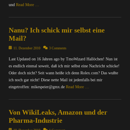
und
Read More …
Categories
C
Nanu? Ich schick mir selbst eine
o
m
Mail?
p
u
Posted
11. Dezember 2010
3 Comments
t
on
Last Updated on 16 Jahren ago by TmoWizard Hallöchen! Nun ist
e
r
es endlich einmal soweit, daß ich mir selbst eine Nachricht schicke!
/
Oder doch nicht? Seit wann heiße ich denn Rolex.com? Das wußte
I
ich noch gar nicht! Diese nette Mail ist jedenfalls bei mir
n
eingetroffen: mikespeier@gmx.de
Read More …
t
e
Categories
r
C
n
Von WikiLeaks, Amazon und der
o
e
m
Pharma-Industrie
t
p
,
u