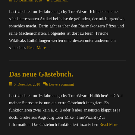
Posted
10. Dezember 2010
1 Comment
I
t
on
n
Last Updated on 16 Jahren ago by TmoWizard Ich habe da einen
e
f
r
sehr interessanten Artikel bei heise.de gefunden, der mich irgendwie
o
/
sprachlos macht. Darin geht es über den Pharmakonzern Pfizer und
r
I
seine Machenschaften. Folgendes ist dort zu lesen: Frische
m
n
Wikileaks-Enthüllungen werfen unterdessen unter anderem ein
a
t
t
schlechtes
Read More …
e
i
r
o
Categories
n
n
C
e
Das neue Gästebuch.
,
o
t
S
m
,
Posted
5. Dezember 2010
Leave a comment
p
p
I
on
a
u
n
Last Updated on 16 Jahren ago by TmoWizard Hallöchen! :-D Auf
m
t
f
meiner Startseite ist nun ein extra Gästebuch integriert. Es
&
e
o
funktionieren zwar kein ä, ö, ü oder ß aber ansonsten klappt es ja
C
r
r
o
doch. Grüße aus Augsburg Euer Mike, TmoWizard (Zur
/
m
Tags
I
Information: Das Gästebuch funktioniert inzwischen
Read More …
a
D
n
t