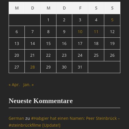
i
k
l
i
o
M
D
M
D
F
S
S
e
,
t
n
y
I
i
1
2
3
4
5
S
n
k
u
f
Tags
6
7
8
9
10
11
12
i
o
A
t
r
m
13
14
15
16
17
18
19
e
m
a
,
a
z
20
21
22
23
24
25
26
E
t
o
-
i
n
27
28
29
30
31
M
o
,
a
n
P
i
,
« Apr.
Jan. »
o
l
I
l
,
n
i
I
Neueste Kommentare
t
t
n
e
i
f
r
k
o
German
zu
#Habgier hat einen Namen: Peer Steinbrück –
n
,
r
#steinbrückfilme [Update!]
e
Z
m