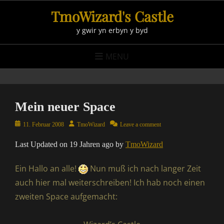
Skip
TmoWizard's Castle
to
y gwir yn erbyn y byd
content
MENU
Mein neuer Space
Posted
Author
11. Februar 2008
TmoWizard
Leave a comment
on
Last Updated on 19 Jahren ago by
TmoWizard
Ein Hallo an alle!
Nun muß ich nach langer Zeit
auch hier mal weiterschreiben! Ich hab noch einen
zweiten Space aufgemacht: