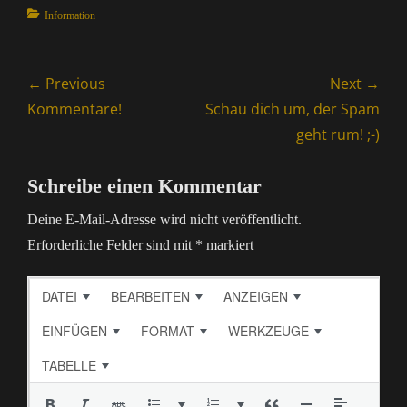
Categories
Information
Beitragsnavigation
← Previous
Next →
Previous
Next
Kommentare!
Schau dich um, der Spam
post:
post:
geht rum! ;-)
Schreibe einen Kommentar
Deine E-Mail-Adresse wird nicht veröffentlicht.
Erforderliche Felder sind mit
*
markiert
DATEI
BEARBEITEN
ANZEIGEN
EINFÜGEN
FORMAT
WERKZEUGE
TABELLE