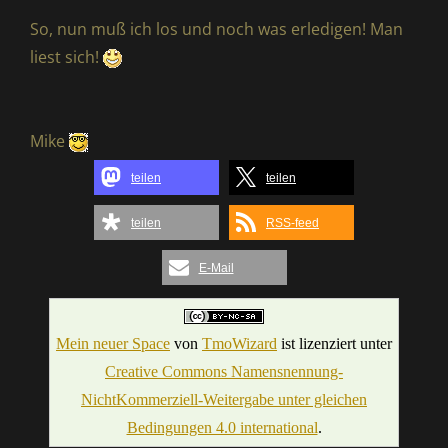
So, nun muß ich los und noch was erledigen! Man
liest sich!
Mike
teilen
teilen
teilen
RSS-feed
E-Mail
Mein neuer Space
von
TmoWizard
ist lizenziert unter
Creative Commons Namensnennung-
NichtKommerziell-Weitergabe unter gleichen
Bedingungen 4.0 international
.