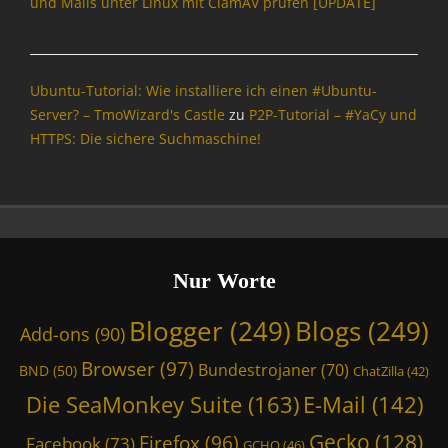
und Mails unter Linux mit ClamAV prüfen [UPDATE]
Ubuntu-Tutorial: Wie installiere ich einen #Ubuntu-
Server? – TmoWizard's Castle
zu
P2P-Tutorial – #YaCy und
HTTPS: Die sichere Suchmaschine!
Nur Worte
Blogger
(249)
Blogs
(249)
Add-ons
(90)
Browser
(97)
Bundestrojaner
(70)
BND
(50)
ChatZilla
(42)
Die SeaMonkey Suite
(163)
E-Mail
(142)
Gecko
(128)
Firefox
(96)
Facebook
(73)
GCHQ
(46)