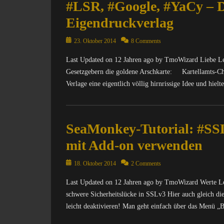
#LSR, #Google, #YaCy – D
Eigendruckverlag
Posted
23. Oktober 2014
8 Comments
on
Last Updated on 12 Jahren ago by TmoWizard Liebe Les
Gesetzgebern die goldene Arschkarte: Kartellamts-Ch
Verlage eine eigentlich völlig hirnrissige Idee und hielt
Categories
C
SeaMonkey-Tutorial: #SSL
o
m
mit Add-on verwenden
p
u
Posted
18. Oktober 2014
2 Comments
t
on
e
Last Updated on 12 Jahren ago by TmoWizard Werte Les
r
schwere Sicherheitslücke in SSLv3 Hier auch gleich d
/
leicht deaktivieren! Man geht einfach über das Menü „
I
n