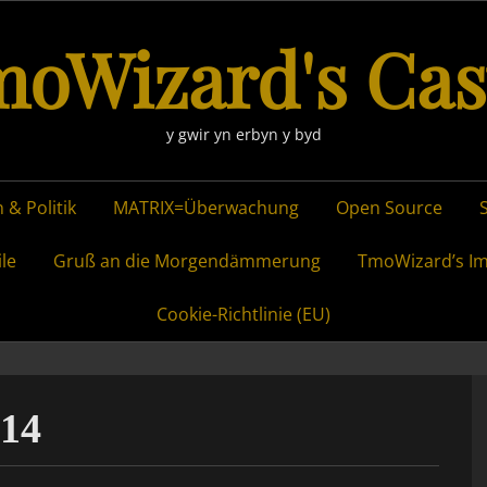
oWizard's Cas
y gwir yn erbyn y byd
 & Politik
MATRIX=Überwachung
Open Source
ile
Gruß an die Morgendämmerung
TmoWizard’s I
Cookie-Richtlinie (EU)
014