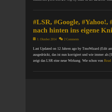
e
l
I
S
i
n
Categories
e
t
t
C
a
i
e
#LSR, #Google, #Yahoo!, 
o
M
k
r
m
o
,
nach hinten ins eigene K
n
p
n
O
e
u
k
p
Posted
1. Oktober 2014
2 Comments
t
t
e
e
on
,
e
y
Last Updated on 12 Jahren ago by TmoWizard (Edit am 
n
D
r
S
S
ausgedrückt, das ist nun korrigiert und wie immer als
i
/
u
o
zeigt das LSR eine neue Wirkung. Wie schon von
Read
e
I
i
u
S
n
t
r
Categories
e
t
e
c
C
a
e
,
e
o
M
r
N
,
m
o
n
a
Y
p
n
e
c
a
u
k
t
h
C
t
e
,
r
y
e
y
S
i
Tags