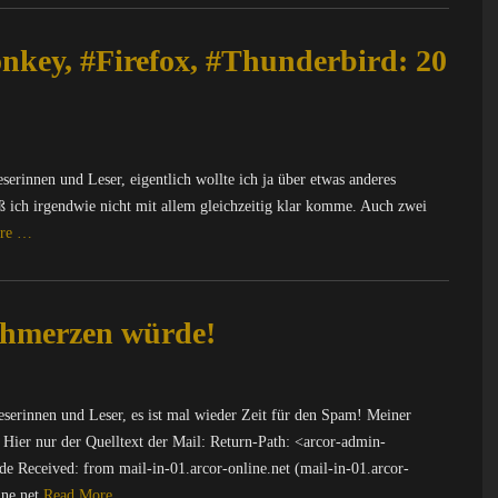
nkey, #Firefox, #Thunderbird: 20
rinnen und Leser, eigentlich wollte ich ja über etwas anderes
daß ich irgendwie nicht mit allem gleichzeitig klar komme. Auch zwei
re …
chmerzen würde!
erinnen und Leser, es ist mal wieder Zeit für den Spam! Meiner
Hier nur der Quelltext der Mail: Return-Path: <arcor-admin-
eceived: from mail-in-01.arcor-online.net (mail-in-01.arcor-
ine.net
Read More …