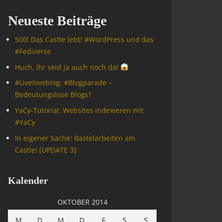
Neueste Beiträge
500! Das Castle lebt! #WordPress und das
#Fediverse
Huch, ihr seid ja auch noch da!
#Livelove­blog: #Blogparade –
Bedeutungslose Blogs?
YaCy-Tutorial: Websites indexieren mit
#YaCy
In eigener Sache: Bastelarbeiten am
Castle! [UPDATE 3]
Kalender
OKTOBER 2014
M
D
M
D
F
S
S