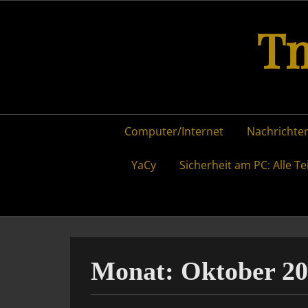
Skip
Tm
to
content
Primary
Computer/Internet
Nachrichten
menu
YaCy
Sicherheit am PC: Alle Te
Monat:
Oktober 2