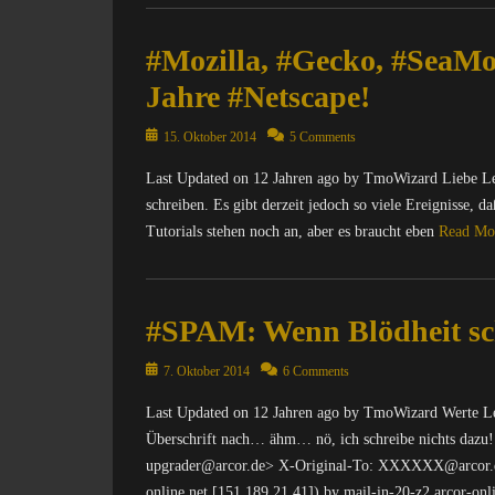
Categories
t
C
e
#Mozilla, #Gecko, #SeaMo
o
r
m
n
Jahre #Netscape!
p
e
u
t
Posted
15. Oktober 2014
5 Comments
t
,
on
e
N
Last Updated on 12 Jahren ago by TmoWizard Liebe Lese
r
a
schreiben. Es gibt derzeit jedoch so viele Ereignisse, 
/
c
Tutorials stehen noch an, aber es braucht eben
Read Mo
I
h
n
r
Categories
t
i
C
e
c
#SPAM: Wenn Blödheit s
o
r
h
m
n
t
Posted
p
7. Oktober 2014
6 Comments
e
e
on
u
t
n
Last Updated on 12 Jahren ago by TmoWizard Werte Les
t
,
&
Überschrift nach… ähm… nö, ich schreibe nichts dazu! 
e
D
P
r
upgrader@arcor.de> X-Original-To: XXXXXX@arcor.de R
i
o
/
online.net [151.189.21.41]) by mail-in-20-z2.arcor-onl