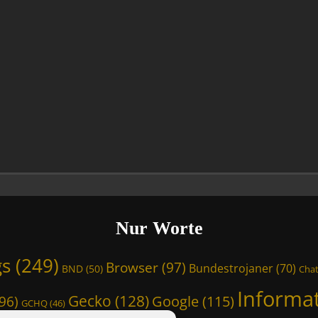
Nur Worte
gs
(249)
Browser
(97)
Bundestrojaner
(70)
BND
(50)
Chat
Informa
Gecko
(128)
Google
(115)
96)
GCHQ
(46)