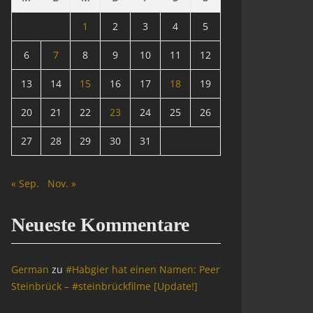
1
2
3
4
5
6
7
8
9
10
11
12
13
14
15
16
17
18
19
20
21
22
23
24
25
26
27
28
29
30
31
« Sep.
Nov. »
Neueste Kommentare
German
zu
#Habgier hat einen Namen: Peer
Steinbrück – #steinbrückfilme [Update!]